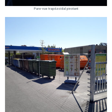
Pare-vue trapézoïdal pivotant